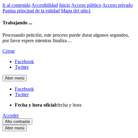
Ir al contenido
Accesibilidad
Inicio
Acceso público
Acceso privado
Pagina principal de la entidad
Mapa del sitio1
Trabajando ...
Procesando petición, este proceso puede durar algunos segundos,
por favor espere mientras finaliza ...
Cerrar
Facebook
Twitter
Abrir menú
Facebook
Twitter
Fecha y hora oficial:
fecha y hora
Acceder
Alto contraste
Abrir menú